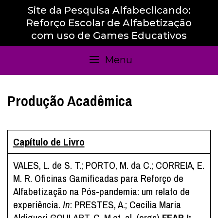
Skip
Site da Pesquisa Alfabeclicando:
to
Reforço Escolar de Alfabetização
content
com uso de Games Educativos
Menu
Produção Acadêmica
Capítulo de Livro
VALES, L. de S. T.; PORTO, M. da C.; CORREIA, E.
M. R. Oficinas Gamificadas para Reforço de
Alfabetização na Pós-pandemia: um relato de
experiência.
In
: PRESTES, A.; Cecília Maria
Aldigueri GOULART, C. M.et. al. (orgs)
FEARJ: