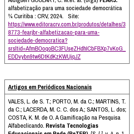
alfabetização para uma sociedade democrática
¾ Curitiba : CRV, 2024. Site:
https://www.editoracrv.com.br/produtos/detalhes/3
8773-fearjbr-alfabetizacao-para-uma-
sociedade-democratica?
srsltid=AfmBOoqoBC3FUseZHdhICbFBXp7vKoG_
EDDvybn9tw6DtKdKzKWUjqJZ
Artigos em Periódicos Nacionais
VALES, L. de S. T.; PORTO, M. da C.; MARTINS, T.
da C.; LACERDA, M. C. C. dos A.; SANTOS, L. dos;
COSTA, K. M. de O. A Gamificação na Pesquisa
Alfabeclicando.
Revista Tecnologias
Educacionais em Rede (ReTER)
,
[S. l.]
, v. 4, n. 1,